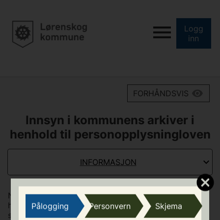
Logg
inn
FORHÅNDSVIS
Innsyn i kommunens arkiver i
henhold til personopplysningloven
INFORMASJON
Når kommunen har mottatt ditt krav om innsyn i
henhold til personopplysningloven skal kommunen gi
Pålogging
Personvern
Skjema
svar uten ubegrunnet opphold og senest innenfor 30