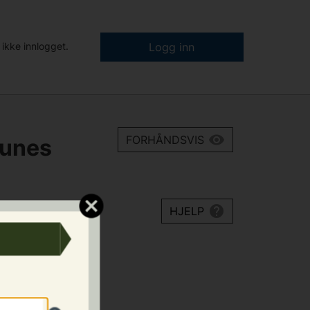
 ikke innlogget.
Logg inn
FORHÅNDSVIS
munes
HJELP
loven skal
nformasjon vil
 og benytte seg
enerelle retten