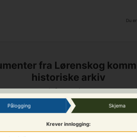
Du er
menter fra Lørenskog kom
historiske arkiv
Informasjon
Pålogging
Skjema
ottatt ditt krav om innsyn i henhold til personopplysning
ten ubegrunnet opphold og senest innenfor 30 dager. Til i
bli registrert for at kommunen skal kunne identifisere deg
Krever innlogging:
 svar.
rsonopplysningslov
som trådde i kraft 20. juli 2018 er den g