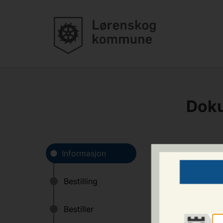
Doku
Når kommunen har m
kommunen gi svar u
ditt personnummer 
av digital post ved
I henhold til
ny pe