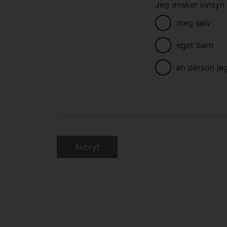
Jeg ønsker innsyn 
meg selv
eget barn
en person je
Avbryt