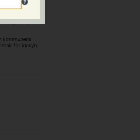
mling noe utvidet
 alle opplysninger
r vedtatt på
ation). Du kan
for kommunens
ntak for innsyn.