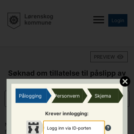
Login
PREVIEW
Søknad om tillatelse til påslipp av
forurenset avløpsvann
Pålogging
Personvern
Skjema
INNLEDENDE INFORMASJON
Krever innlogging:
Næringsvirksomheter som har annen type avløp enn
Logg inn via ID-porten
fra toalett skal søke om tillatelse til påslipp på