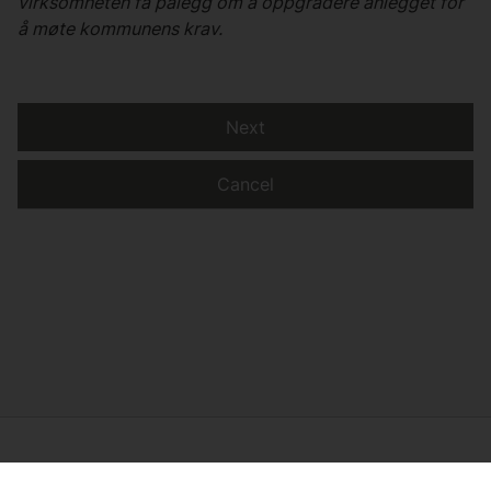
virksomheten få pålegg om å oppgradere anlegget for
å møte kommunens krav.
Next
Cancel
Read privacy statement
|
Read about the use of cookies