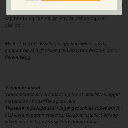
kommunalt nett. Kommunens forskrift om olje- og/eller
fettholdig avløpsvann og Forurensningsforskriften
kapittel 15 og 15A stiller krav til utslipp og/eller
påslipp.
Merk at kun ett utskilleranlegg kan søkes om av
gangen, og at nytt skjema må benyttes dersom det er
flere anlegg.
Vi minner om at
:
Virksomheten er selv ansvarlig for at utskilleranlegget
møter krav i forskrifte og lovverk.
Tillatelse til påslipp skal i utgangspunktet søkes om før
utskilleranlegget installeres. Dersom installert anlegg
ikke svarer til krav i forskrift og lovverk kan